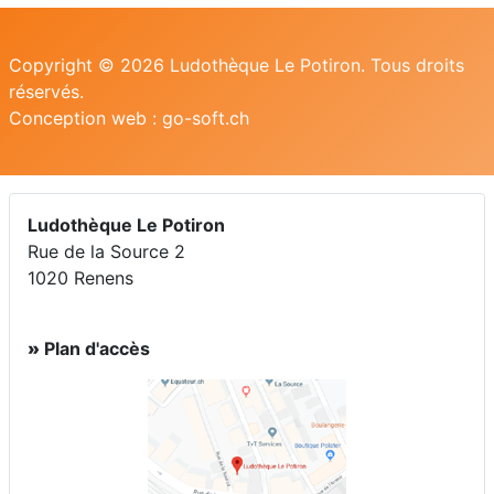
Copyright © 2026 Ludothèque Le Potiron. Tous droits
réservés.
Conception web : go-soft.ch
Ludothèque Le Potiron
Rue de
l
a
Source 2
1020 Renens
»
Plan d'accès